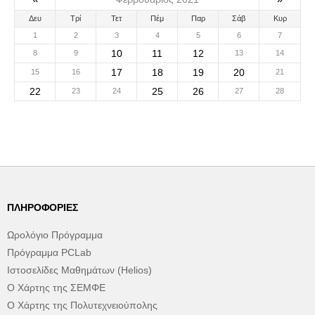
Δευ
Τρί
Τετ
Πέμ
Παρ
Σάβ
Κυρ
1
2
3
4
5
6
7
10
11
12
8
9
13
14
17
18
19
20
15
16
21
22
25
26
23
24
27
28
ΠΛΗΡΟΦΟΡΊΕΣ
Ωρολόγιο Πρόγραμμα
Πρόγραμμα PCLab
Ιστοσελίδες Μαθημάτων (Helios)
Ο Χάρτης της ΣΕΜΦΕ
Ο Χάρτης της Πολυτεχνειούπολης