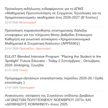
Πρόσκληση εκδήλωσης ενδιαφέροντος για το ΔΠΜΣ
«Μαθηματική Προτυποποίηση σε Σύγχρονες Τεχνολογίες και τη
Χρηματοοικονομική» ακαδημαϊκό έτος 2026-2027 (B’ Kύκλος)
22-07-2026
Μεταπτυχιακά
Πρόσκληση παρακολούθησης επιστημονικής διάλεξης
υποψηφίων για την πλήρωση θέσης βαθμίδας Επίκουρου
Καθηγητή και γνωστικό αντικείμενο «Χρηματοοικονομικά
Μαθηματικά & Στοχαστική Ανάλυση» (APP55901)
21-07-2026
Προκηρύξεις - Διαγωνισμοί
EULiST Blended Intensive Program: “Placing the Student in the
Spotlight” Future Educator - Today 2 Σεπτέμβριος - Οκτώβριος
2026 Jönköping, Σουηδία
21-07-2026
Γενικές
Πρόγραμμα εξετάσεων επαναληπτικής περιόδου 2025-26 / Ορθή
επανάληψη 1
17-07-2026
Προπτυχιακά
Ανακοίνωση- απόφαση της Συγκλήτου επίδοσης βραβείων
«ΑΓΩΝΙΣΤΩΝ ΠΟΛΥΤΕΧΝΕΙΟΥ ΝΟΕΜΒΡΙΟΥ 1973» ΚΑΙ
«ΔΙΟΜΗΔΟΥΣ ΚΟΜΝΗΝΟΥ» έτους 2025