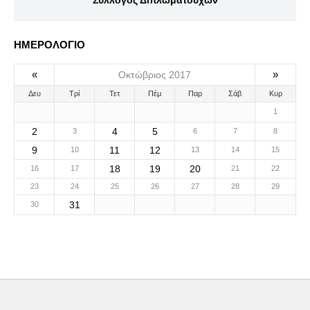
Σύλλογος Διπλωματούχων
ΗΜΕΡΟΛΟΓΙΟ
«
»
Οκτώβριος 2017
Δευ
Τρί
Τετ
Πέμ
Παρ
Σάβ
Κυρ
1
2
4
5
3
6
7
8
9
11
12
10
13
14
15
18
19
20
16
17
21
22
23
24
25
26
27
28
29
31
30