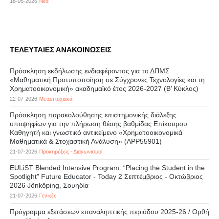
18-05-2026
Νέα
ΤΕΛΕΥΤΑΙΕΣ ΑΝΑΚΟΙΝΩΣΕΙΣ
Πρόσκληση εκδήλωσης ενδιαφέροντος για το ΔΠΜΣ
«Μαθηματική Προτυποποίηση σε Σύγχρονες Τεχνολογίες και τη
Χρηματοοικονομική» ακαδημαϊκό έτος 2026-2027 (B’ Kύκλος)
22-07-2026
Μεταπτυχιακά
Πρόσκληση παρακολούθησης επιστημονικής διάλεξης
υποψηφίων για την πλήρωση θέσης βαθμίδας Επίκουρου
Καθηγητή και γνωστικό αντικείμενο «Χρηματοοικονομικά
Μαθηματικά & Στοχαστική Ανάλυση» (APP55901)
21-07-2026
Προκηρύξεις - Διαγωνισμοί
EULiST Blended Intensive Program: “Placing the Student in the
Spotlight” Future Educator - Today 2 Σεπτέμβριος - Οκτώβριος
2026 Jönköping, Σουηδία
21-07-2026
Γενικές
Πρόγραμμα εξετάσεων επαναληπτικής περιόδου 2025-26 / Ορθή