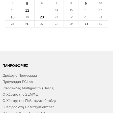
4
5
9
6
7
8
10
12
11
13
14
15
16
17
18
20
19
21
22
23
24
26
28
30
25
27
29
31
ΠΛΗΡΟΦΟΡΊΕΣ
Ωρολόγιο Πρόγραμμα
Πρόγραμμα PCLab
Ιστοσελίδες Μαθημάτων (Helios)
Ο Χάρτης της ΣΕΜΦΕ
Ο Χάρτης της Πολυτεχνειούπολης
Ο Καιρός στη Πολυτεχνειούπολη