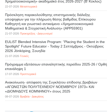
Χρηματοοικονομική» ακαδημαϊκό έτος 2026-2027 (B’ Kύκλος)
22-07-2026
Μεταπτυχιακά
Πρόσκληση παρακολούθησης επιστημονικής διάλεξης
υποψηφίων για την πλήρωση θέσης βαθμίδας Επίκουρου
Καθηγητή και γνωστικό αντικείμενο «Χρηματοοικονομικά
Μαθηματικά & Στοχαστική Ανάλυση» (APP55901)
21-07-2026
Προκηρύξεις - Διαγωνισμοί
EULiST Blended Intensive Program: “Placing the Student in the
Spotlight” Future Educator - Today 2 Σεπτέμβριος - Οκτώβριος
2026 Jönköping, Σουηδία
21-07-2026
Γενικές
Πρόγραμμα εξετάσεων επαναληπτικής περιόδου 2025-26 / Ορθή
επανάληψη 1
17-07-2026
Προπτυχιακά
Ανακοίνωση- απόφαση της Συγκλήτου επίδοσης βραβείων
«ΑΓΩΝΙΣΤΩΝ ΠΟΛΥΤΕΧΝΕΙΟΥ ΝΟΕΜΒΡΙΟΥ 1973» ΚΑΙ
«ΔΙΟΜΗΔΟΥΣ ΚΟΜΝΗΝΟΥ» έτους 2025
08-07-2026
Βραβεία - Διακρίσεις