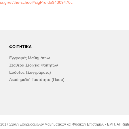
tua.gr/el/the-school#sigProIde94309476c
ΦΟΙΤΗΤΙΚΆ
Εγγραφές Μαθημάτων
Σταθερά Στοιχεία Φοιτήτών
Εύδοξος (Συγγράματα)
Ακαδημαϊκή Ταυτότητα (Πάσο)
 2017 Σχολή Εφαρμοσμένων Μαθηματικών και Φυσικών Επιστημών - ΕΜΠ. All Righ