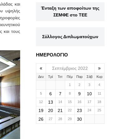
λλάδας και
Ένταξη των αποφοίτων της
ων υψηλής
ΣΕΜΦΕ στο ΤΕΕ
ληροφορίες
ρευνητικού
ς και τους
Σύλλογος Διπλωματούχων
ΗΜΕΡΟΛΟΓΙΟ
«
»
Σεπτέμβριος 2022
Δευ
Τρί
Τετ
Πέμ
Παρ
Σάβ
Κυρ
1
2
3
4
6
7
9
10
5
8
11
13
12
14
15
16
17
18
19
20
21
23
22
24
25
26
30
27
28
29