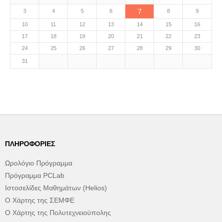
7
3
4
5
6
8
9
10
11
12
13
14
15
16
17
18
19
20
21
22
23
24
25
26
27
28
29
30
31
ΠΛΗΡΟΦΟΡΊΕΣ
Ωρολόγιο Πρόγραμμα
Πρόγραμμα PCLab
Ιστοσελίδες Μαθημάτων (Helios)
Ο Χάρτης της ΣΕΜΦΕ
Ο Χάρτης της Πολυτεχνειούπολης