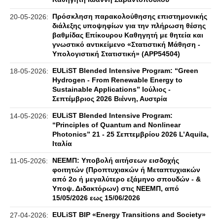
Πρόσκληση παρακολούθησης επιστημονικής
20-05-2026:
διάλεξης υποψηφίων για την πλήρωση θέσης
βαθμίδας Επίκουρου Καθηγητή με θητεία και
γνωστικό αντικείμενο «Στατιστική Μάθηση -
Υπολογιστική Στατιστική» (APP54504)
EULiST Blended Intensive Program: “Green
18-05-2026:
Hydrogen - From Renewable Energy to
Sustainable Applications” Ιούλιος -
Σεπτέμβριος 2026 Βιέννη, Αυστρία
EULiST Blended Intensive Program:
14-05-2026:
“Principles of Quantum and Nonlinear
Photonics” 21 - 25 Σεπτεμβρίου 2026 L’Aquila,
Ιταλία
ΝΕΕΜΠ: Υποβολή αιτήσεων εισδοχής
11-05-2026:
φοιτητών (Προπτυχιακών ή Μεταπτυχιακών
από 2ο ή μεγαλύτερο εξάμηνο σπουδών - &
Υποψ. Διδακτόρων) στις ΝΕΕΜΠ, από
15/05/2026 εως 15/06/2026
EULiST BIP «Energy Transitions and Society»
27-04-2026: