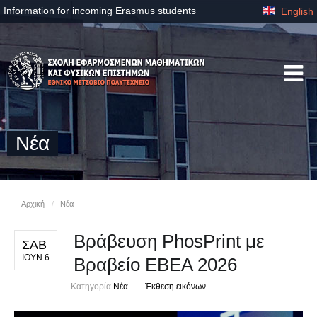
Information for incoming Erasmus students
English
Νέα
Αρχική
/
Νέα
Βράβευση PhosPrint με
ΣΑΒ
ΙΟΥΝ 6
Βραβείο ΕΒΕΑ 2026
Κατηγορία
Νέα
Έκθεση εικόνων