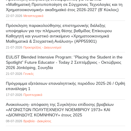
«Μαθηματική Προτυποποίηση σε Σύγχρονες Τεχνολογίες και τη
Χρηματοοικονομική» ακαδημαϊκό έτος 2026-2027 (B’ Kύκλος)
22-07-2026
Μεταπτυχιακά
Πρόσκληση παρακολούθησης επιστημονικής διάλεξης
υποψηφίων για την πλήρωση θέσης βαθμίδας Επίκουρου
Καθηγητή και γνωστικό αντικείμενο «Χρηματοοικονομικά
Μαθηματικά & Στοχαστική Ανάλυση» (APP55901)
21-07-2026
Προκηρύξεις - Διαγωνισμοί
EULiST Blended Intensive Program: “Placing the Student in the
Spotlight” Future Educator - Today 2 Σεπτέμβριος - Οκτώβριος
2026 Jönköping, Σουηδία
21-07-2026
Γενικές
Πρόγραμμα εξετάσεων επαναληπτικής περιόδου 2025-26 / Ορθή
επανάληψη 1
17-07-2026
Προπτυχιακά
Ανακοίνωση- απόφαση της Συγκλήτου επίδοσης βραβείων
«ΑΓΩΝΙΣΤΩΝ ΠΟΛΥΤΕΧΝΕΙΟΥ ΝΟΕΜΒΡΙΟΥ 1973» ΚΑΙ
«ΔΙΟΜΗΔΟΥΣ ΚΟΜΝΗΝΟΥ» έτους 2025
08-07-2026
Βραβεία - Διακρίσεις