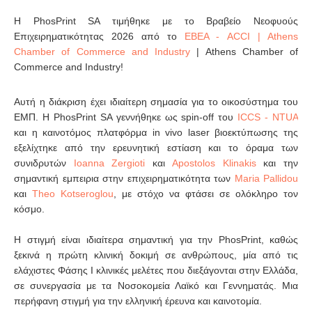
Η PhosPrint SA τιμήθηκε με το Βραβείο Νεοφυούς
Επιχειρηματικότητας 2026 από το
ΕΒΕΑ - ACCI | Athens
Chamber of Commerce and Industry
| Athens Chamber of
Commerce and Industry!
Αυτή η διάκριση έχει ιδιαίτερη σημασία για το οικοσύστημα του
ΕΜΠ. H PhosPrint SA γεννήθηκε ως spin-off του
ICCS - NTUA
και η καινοτόμος πλατφόρμα in vivo laser βιοεκτύπωσης της
εξελίχτηκε από την ερευνητική εστίαση και το όραμα των
συνιδρυτών
Ioanna Zergioti
και
Apostolos Klinakis
και την
σημαντική εμπειρια στην επιχειρηματικότητα των
Maria Pallidou
και
Theo Kotseroglou
, με στόχο να φτάσει σε ολόκληρο τον
κόσμο.
Η στιγμή είναι ιδιαίτερα σημαντική για την PhosPrint, καθώς
ξεκινά η πρώτη κλινική δοκιμή σε ανθρώπους, μία από τις
ελάχιστες Φάσης Ι κλινικές μελέτες που διεξάγονται στην Ελλάδα,
σε συνεργασία με τα Νοσοκομεία Λαϊκό και Γεννηματάς. Μια
περήφανη στιγμή για την ελληνική έρευνα και καινοτομία.