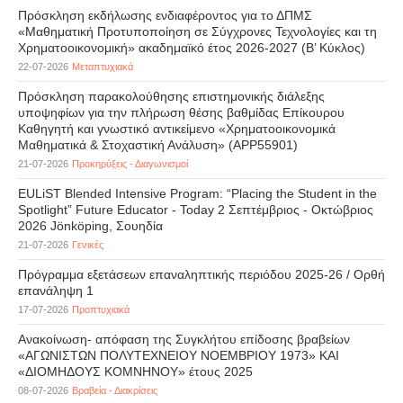
Πρόσκληση εκδήλωσης ενδιαφέροντος για το ΔΠΜΣ
«Μαθηματική Προτυποποίηση σε Σύγχρονες Τεχνολογίες και τη
Χρηματοοικονομική» ακαδημαϊκό έτος 2026-2027 (B’ Kύκλος)
22-07-2026
Μεταπτυχιακά
Πρόσκληση παρακολούθησης επιστημονικής διάλεξης
υποψηφίων για την πλήρωση θέσης βαθμίδας Επίκουρου
Καθηγητή και γνωστικό αντικείμενο «Χρηματοοικονομικά
Μαθηματικά & Στοχαστική Ανάλυση» (APP55901)
21-07-2026
Προκηρύξεις - Διαγωνισμοί
EULiST Blended Intensive Program: “Placing the Student in the
Spotlight” Future Educator - Today 2 Σεπτέμβριος - Οκτώβριος
2026 Jönköping, Σουηδία
21-07-2026
Γενικές
Πρόγραμμα εξετάσεων επαναληπτικής περιόδου 2025-26 / Ορθή
επανάληψη 1
17-07-2026
Προπτυχιακά
Ανακοίνωση- απόφαση της Συγκλήτου επίδοσης βραβείων
«ΑΓΩΝΙΣΤΩΝ ΠΟΛΥΤΕΧΝΕΙΟΥ ΝΟΕΜΒΡΙΟΥ 1973» ΚΑΙ
«ΔΙΟΜΗΔΟΥΣ ΚΟΜΝΗΝΟΥ» έτους 2025
08-07-2026
Βραβεία - Διακρίσεις