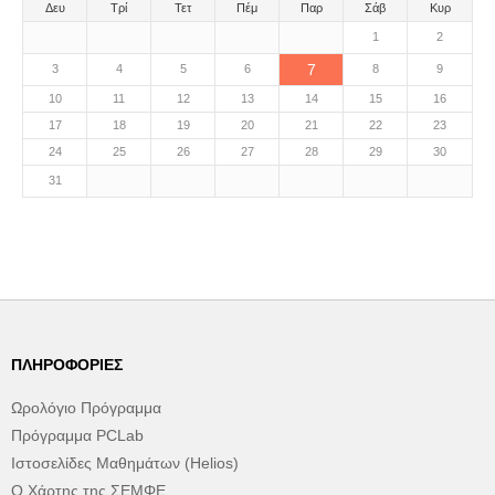
Δευ
Τρί
Τετ
Πέμ
Παρ
Σάβ
Κυρ
1
2
7
3
4
5
6
8
9
10
11
12
13
14
15
16
17
18
19
20
21
22
23
24
25
26
27
28
29
30
31
ΠΛΗΡΟΦΟΡΊΕΣ
Ωρολόγιο Πρόγραμμα
Πρόγραμμα PCLab
Ιστοσελίδες Μαθημάτων (Helios)
Ο Χάρτης της ΣΕΜΦΕ