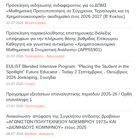
Πρόσκληση εκδήλωσης ενδιαφέροντος για το ΔΠΜΣ
«Μαθηματική Προτυποποίηση σε Σύγχρονες Τεχνολογίες και τη
Χρηματοοικονομική» ακαδημαϊκό έτος 2026-2027 (B’ Kύκλος)
22-07-2026
Μεταπτυχιακά
Πρόσκληση παρακολούθησης επιστημονικής διάλεξης
υποψηφίων για την πλήρωση θέσης βαθμίδας Επίκουρου
Καθηγητή και γνωστικό αντικείμενο «Χρηματοοικονομικά
Μαθηματικά & Στοχαστική Ανάλυση» (APP55901)
21-07-2026
Προκηρύξεις - Διαγωνισμοί
EULiST Blended Intensive Program: “Placing the Student in the
Spotlight” Future Educator - Today 2 Σεπτέμβριος - Οκτώβριος
2026 Jönköping, Σουηδία
21-07-2026
Γενικές
Πρόγραμμα εξετάσεων επαναληπτικής περιόδου 2025-26 / Ορθή
επανάληψη 1
17-07-2026
Προπτυχιακά
Ανακοίνωση- απόφαση της Συγκλήτου επίδοσης βραβείων
«ΑΓΩΝΙΣΤΩΝ ΠΟΛΥΤΕΧΝΕΙΟΥ ΝΟΕΜΒΡΙΟΥ 1973» ΚΑΙ
«ΔΙΟΜΗΔΟΥΣ ΚΟΜΝΗΝΟΥ» έτους 2025
08-07-2026
Βραβεία - Διακρίσεις