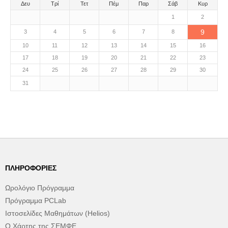
Δευ
Τρί
Τετ
Πέμ
Παρ
Σάβ
Κυρ
1
2
9
3
4
5
6
7
8
10
11
12
13
14
15
16
17
18
19
20
21
22
23
24
25
26
27
28
29
30
31
ΠΛΗΡΟΦΟΡΊΕΣ
Ωρολόγιο Πρόγραμμα
Πρόγραμμα PCLab
Ιστοσελίδες Μαθημάτων (Helios)
Ο Χάρτης της ΣΕΜΦΕ