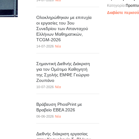
14-07-2026
Νέα
Κατηγορία
Προπτυ
Διαβάστε περισσότ
Ολοκληρώθηκαν με επιτυχία
οι εργασίες του 3ου
Συνεδρίου των Απανταχού
Ελλήνων Μαθηματικών,
TCGM-2026
14-07-2026
Νέα
Σημαντική Διεθνής Διάκριση
για τον Ομότιμο Καθηγητή
της Σχολής ΕΜΦΕ Γεώργιο
Ζουπάνο
10-07-2026
Νέα
Βράβευση PhosPrint με
Βραβείο ΕΒΕΑ 2026
06-06-2026
Νέα
Διεθνής διάκριση εργασίας