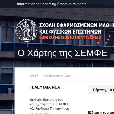
Information for incoming Erasmus students
Ο Χάρτης της ΣΕΜΦΕ
Αρχική
/
Ο Χάρτης της ΣΕΜΦΕ
ΤΕΛΕΥΤΑΙΑ ΝΕΑ
Πέμπτη, 10 
Διεθνής διάκριση του
καθηγητή της Σ.Ε.Μ.Φ.Ε.
Αλέξανδρου Παπαγιάννη
Εξέταση του μ