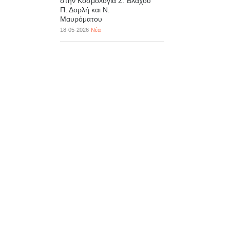
στην Κοσμολογία Σ. Βλάχου
Π. Δορλή και Ν.
Μαυρόματου
18-05-2026
Νέα