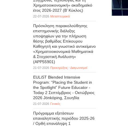
Σύγχρονες Τεχνολογίες και τη
Χρηματοοικονομική» ακαδημαϊκό
έτος 2026-2027 (B’ Kύκλος)
22-07-2026
Μεταπτυχιακά
Πρόσκληση παρακολούθησης
επιστημονικής διάλεξης
υποψηφίων για την πλήρωση
θέσης βαθμίδας Επίκουρου
Καθηγητή και γνωστικό αντικείμενο
«Χρηματοοικονομικά Μαθηματικά
& Στοχαστική Ανάλυση»
(APP55901)
21-07-2026
Προκηρύξεις - Διαγωνισμοί
EULiST Blended Intensive
Program: “Placing the Student in
the Spotlight” Future Educator -
Today 2 Σεπτέμβριος - Οκτώβριος
2026 Jönköping, Σουηδία
21-07-2026
Γενικές
Πρόγραμμα εξετάσεων
επαναληπτικής περιόδου 2025-26
/ Ορθή επανάληψη 1