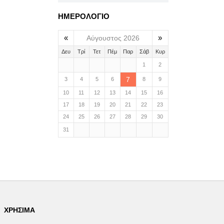
ΗΜΕΡΟΛΟΓΙΟ
«
»
Αύγουστος 2026
Δευ
Τρί
Τετ
Πέμ
Παρ
Σάβ
Κυρ
1
2
7
3
4
5
6
8
9
10
11
12
13
14
15
16
17
18
19
20
21
22
23
24
25
26
27
28
29
30
31
ΧΡΉΣΙΜΑ