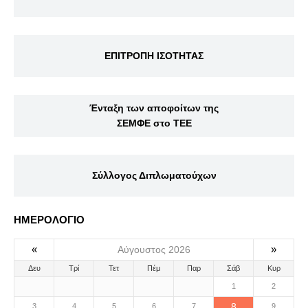
ΕΠΙΤΡΟΠΗ ΙΣΟΤΗΤΑΣ
Ένταξη των αποφοίτων της
ΣΕΜΦΕ στο ΤΕΕ
Σύλλογος Διπλωματούχων
ΗΜΕΡΟΛΟΓΙΟ
«
»
Αύγουστος 2026
Δευ
Τρί
Τετ
Πέμ
Παρ
Σάβ
Κυρ
1
2
8
3
4
5
6
7
9