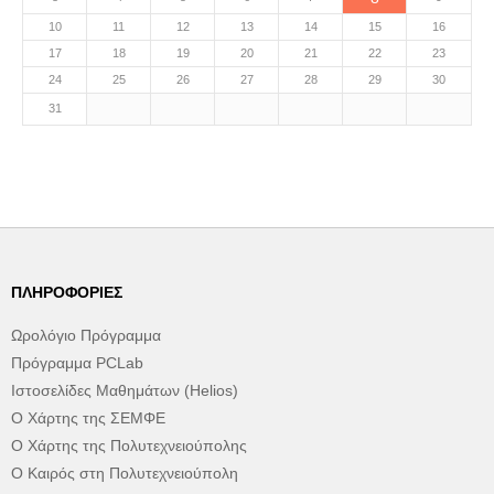
10
11
12
13
14
15
16
17
18
19
20
21
22
23
24
25
26
27
28
29
30
31
ΠΛΗΡΟΦΟΡΊΕΣ
Ωρολόγιο Πρόγραμμα
Πρόγραμμα PCLab
Ιστοσελίδες Μαθημάτων (Helios)
Ο Χάρτης της ΣΕΜΦΕ
Ο Χάρτης της Πολυτεχνειούπολης
Ο Καιρός στη Πολυτεχνειούπολη