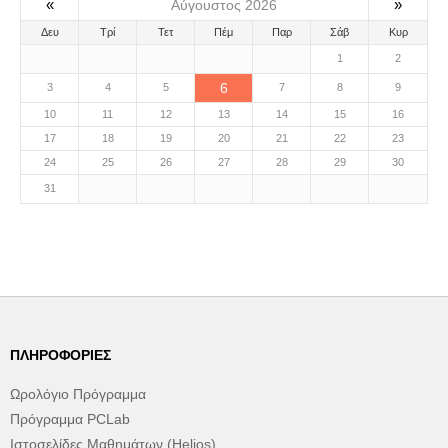
«
»
Αύγουστος 2026
Δευ
Τρί
Τετ
Πέμ
Παρ
Σάβ
Κυρ
1
2
6
3
4
5
7
8
9
10
11
12
13
14
15
16
17
18
19
20
21
22
23
24
25
26
27
28
29
30
31
ΠΛΗΡΟΦΟΡΊΕΣ
Ωρολόγιο Πρόγραμμα
Πρόγραμμα PCLab
Ιστοσελίδες Μαθημάτων (Helios)