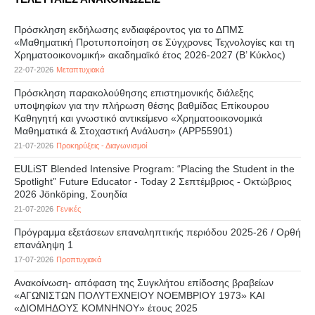
Πρόσκληση εκδήλωσης ενδιαφέροντος για το ΔΠΜΣ
«Μαθηματική Προτυποποίηση σε Σύγχρονες Τεχνολογίες και τη
Χρηματοοικονομική» ακαδημαϊκό έτος 2026-2027 (B’ Kύκλος)
22-07-2026
Μεταπτυχιακά
Πρόσκληση παρακολούθησης επιστημονικής διάλεξης
υποψηφίων για την πλήρωση θέσης βαθμίδας Επίκουρου
Καθηγητή και γνωστικό αντικείμενο «Χρηματοοικονομικά
Μαθηματικά & Στοχαστική Ανάλυση» (APP55901)
21-07-2026
Προκηρύξεις - Διαγωνισμοί
EULiST Blended Intensive Program: “Placing the Student in the
Spotlight” Future Educator - Today 2 Σεπτέμβριος - Οκτώβριος
2026 Jönköping, Σουηδία
21-07-2026
Γενικές
Πρόγραμμα εξετάσεων επαναληπτικής περιόδου 2025-26 / Ορθή
επανάληψη 1
17-07-2026
Προπτυχιακά
Ανακοίνωση- απόφαση της Συγκλήτου επίδοσης βραβείων
«ΑΓΩΝΙΣΤΩΝ ΠΟΛΥΤΕΧΝΕΙΟΥ ΝΟΕΜΒΡΙΟΥ 1973» ΚΑΙ
«ΔΙΟΜΗΔΟΥΣ ΚΟΜΝΗΝΟΥ» έτους 2025