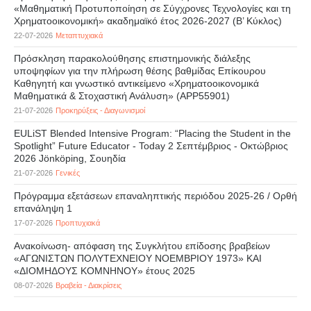
«Μαθηματική Προτυποποίηση σε Σύγχρονες Τεχνολογίες και τη
Χρηματοοικονομική» ακαδημαϊκό έτος 2026-2027 (B’ Kύκλος)
22-07-2026
Μεταπτυχιακά
Πρόσκληση παρακολούθησης επιστημονικής διάλεξης
υποψηφίων για την πλήρωση θέσης βαθμίδας Επίκουρου
Καθηγητή και γνωστικό αντικείμενο «Χρηματοοικονομικά
Μαθηματικά & Στοχαστική Ανάλυση» (APP55901)
21-07-2026
Προκηρύξεις - Διαγωνισμοί
EULiST Blended Intensive Program: “Placing the Student in the
Spotlight” Future Educator - Today 2 Σεπτέμβριος - Οκτώβριος
2026 Jönköping, Σουηδία
21-07-2026
Γενικές
Πρόγραμμα εξετάσεων επαναληπτικής περιόδου 2025-26 / Ορθή
επανάληψη 1
17-07-2026
Προπτυχιακά
Ανακοίνωση- απόφαση της Συγκλήτου επίδοσης βραβείων
«ΑΓΩΝΙΣΤΩΝ ΠΟΛΥΤΕΧΝΕΙΟΥ ΝΟΕΜΒΡΙΟΥ 1973» ΚΑΙ
«ΔΙΟΜΗΔΟΥΣ ΚΟΜΝΗΝΟΥ» έτους 2025
08-07-2026
Βραβεία - Διακρίσεις