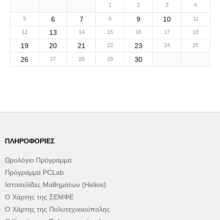
1
2
3
4
6
7
9
10
5
8
11
13
12
14
15
16
17
18
19
20
21
23
22
24
25
26
30
27
28
29
ΠΛΗΡΟΦΟΡΊΕΣ
Ωρολόγιο Πρόγραμμα
Πρόγραμμα PCLab
Ιστοσελίδες Μαθημάτων (Helios)
Ο Χάρτης της ΣΕΜΦΕ
Ο Χάρτης της Πολυτεχνειούπολης