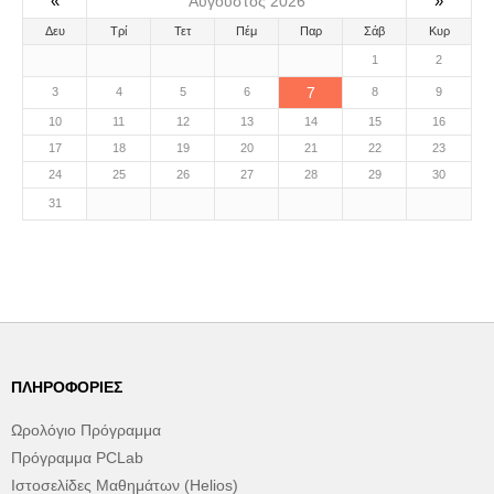
«
»
Αύγουστος 2026
Δευ
Τρί
Τετ
Πέμ
Παρ
Σάβ
Κυρ
1
2
7
3
4
5
6
8
9
10
11
12
13
14
15
16
17
18
19
20
21
22
23
24
25
26
27
28
29
30
31
ΠΛΗΡΟΦΟΡΊΕΣ
Ωρολόγιο Πρόγραμμα
Πρόγραμμα PCLab
Ιστοσελίδες Μαθημάτων (Helios)