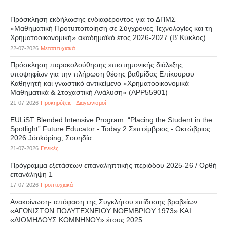
Πρόσκληση εκδήλωσης ενδιαφέροντος για το ΔΠΜΣ
«Μαθηματική Προτυποποίηση σε Σύγχρονες Τεχνολογίες και τη
Χρηματοοικονομική» ακαδημαϊκό έτος 2026-2027 (B’ Kύκλος)
22-07-2026
Μεταπτυχιακά
Πρόσκληση παρακολούθησης επιστημονικής διάλεξης
υποψηφίων για την πλήρωση θέσης βαθμίδας Επίκουρου
Καθηγητή και γνωστικό αντικείμενο «Χρηματοοικονομικά
Μαθηματικά & Στοχαστική Ανάλυση» (APP55901)
21-07-2026
Προκηρύξεις - Διαγωνισμοί
EULiST Blended Intensive Program: “Placing the Student in the
Spotlight” Future Educator - Today 2 Σεπτέμβριος - Οκτώβριος
2026 Jönköping, Σουηδία
21-07-2026
Γενικές
Πρόγραμμα εξετάσεων επαναληπτικής περιόδου 2025-26 / Ορθή
επανάληψη 1
17-07-2026
Προπτυχιακά
Ανακοίνωση- απόφαση της Συγκλήτου επίδοσης βραβείων
«ΑΓΩΝΙΣΤΩΝ ΠΟΛΥΤΕΧΝΕΙΟΥ ΝΟΕΜΒΡΙΟΥ 1973» ΚΑΙ
«ΔΙΟΜΗΔΟΥΣ ΚΟΜΝΗΝΟΥ» έτους 2025