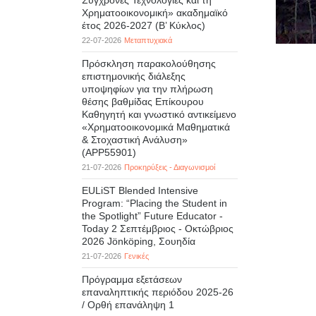
Σύγχρονες Τεχνολογίες και τη
Χρηματοοικονομική» ακαδημαϊκό
έτος 2026-2027 (B’ Kύκλος)
22-07-2026
Μεταπτυχιακά
Πρόσκληση παρακολούθησης
επιστημονικής διάλεξης
υποψηφίων για την πλήρωση
θέσης βαθμίδας Επίκουρου
Καθηγητή και γνωστικό αντικείμενο
«Χρηματοοικονομικά Μαθηματικά
& Στοχαστική Ανάλυση»
(APP55901)
21-07-2026
Προκηρύξεις - Διαγωνισμοί
EULiST Blended Intensive
Program: “Placing the Student in
the Spotlight” Future Educator -
Today 2 Σεπτέμβριος - Οκτώβριος
2026 Jönköping, Σουηδία
21-07-2026
Γενικές
Πρόγραμμα εξετάσεων
επαναληπτικής περιόδου 2025-26
/ Ορθή επανάληψη 1