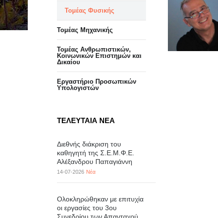
Τομέας Φυσικής
Τομέας Μηχανικής
Τομέας Ανθρωπιστικών,
Κοινωνικών Επιστημών και
Δικαίου
Eργαστήριo Προσωπικών
Υπολογιστών
ΤΕΛΕΥΤΑΙΑ ΝΕΑ
Διεθνής διάκριση του
καθηγητή της Σ.Ε.Μ.Φ.Ε.
Αλέξανδρου Παπαγιάννη
14-07-2026
Νέα
Ολοκληρώθηκαν με επιτυχία
οι εργασίες του 3ου
Συνεδρίου των Απανταχού