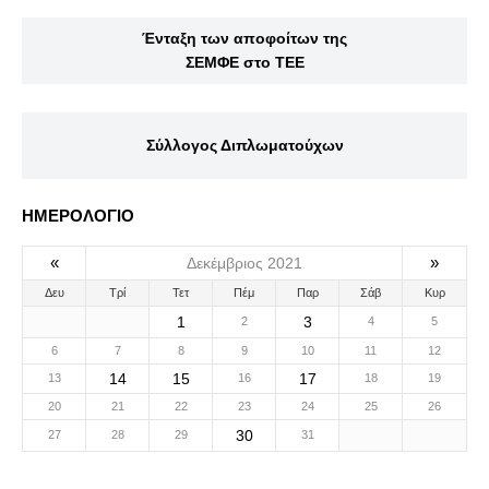
Ένταξη των αποφοίτων της
ΣΕΜΦΕ στο ΤΕΕ
Σύλλογος Διπλωματούχων
ΗΜΕΡΟΛΟΓΙΟ
«
»
Δεκέμβριος 2021
Δευ
Τρί
Τετ
Πέμ
Παρ
Σάβ
Κυρ
1
3
2
4
5
6
7
8
9
10
11
12
14
15
17
13
16
18
19
20
21
22
23
24
25
26
30
27
28
29
31