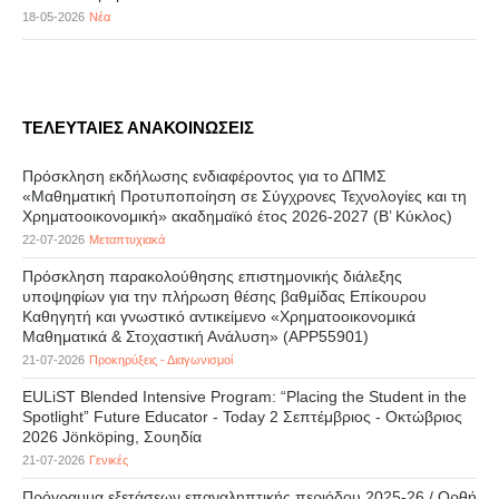
18-05-2026
Νέα
ΤΕΛΕΥΤΑΙΕΣ ΑΝΑΚΟΙΝΩΣΕΙΣ
Πρόσκληση εκδήλωσης ενδιαφέροντος για το ΔΠΜΣ
«Μαθηματική Προτυποποίηση σε Σύγχρονες Τεχνολογίες και τη
Χρηματοοικονομική» ακαδημαϊκό έτος 2026-2027 (B’ Kύκλος)
22-07-2026
Μεταπτυχιακά
Πρόσκληση παρακολούθησης επιστημονικής διάλεξης
υποψηφίων για την πλήρωση θέσης βαθμίδας Επίκουρου
Καθηγητή και γνωστικό αντικείμενο «Χρηματοοικονομικά
Μαθηματικά & Στοχαστική Ανάλυση» (APP55901)
21-07-2026
Προκηρύξεις - Διαγωνισμοί
EULiST Blended Intensive Program: “Placing the Student in the
Spotlight” Future Educator - Today 2 Σεπτέμβριος - Οκτώβριος
2026 Jönköping, Σουηδία
21-07-2026
Γενικές
Πρόγραμμα εξετάσεων επαναληπτικής περιόδου 2025-26 / Ορθή