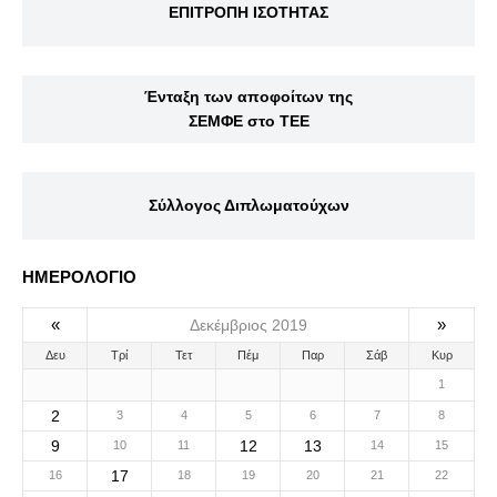
ΕΠΙΤΡΟΠΗ ΙΣΟΤΗΤΑΣ
Ένταξη των αποφοίτων της
ΣΕΜΦΕ στο ΤΕΕ
Σύλλογος Διπλωματούχων
ΗΜΕΡΟΛΟΓΙΟ
«
»
Δεκέμβριος 2019
Δευ
Τρί
Τετ
Πέμ
Παρ
Σάβ
Κυρ
1
2
3
4
5
6
7
8
9
12
13
10
11
14
15
17
16
18
19
20
21
22