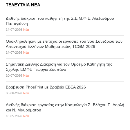
ΤΕΛΕΥΤΑΙΑ ΝΕΑ
Διεθνής διάκριση του καθηγητή της Σ.Ε.Μ.Φ.Ε. Αλέξανδρου
Παπαγιάννη
14-07-2026
Νέα
Ολοκληρώθηκαν με επιτυχία οι εργασίες του 3ου Συνεδρίου των
Απανταχού Ελλήνων Μαθηματικών, TCGM-2026
14-07-2026
Νέα
Σημαντική Διεθνής Διάκριση για τον Ομότιμο Καθηγητή της
Σχολής ΕΜΦΕ Γεώργιο Ζουπάνο
10-07-2026
Νέα
Βράβευση PhosPrint με Βραβείο ΕΒΕΑ 2026
06-06-2026
Νέα
Διεθνής διάκριση εργασίας στην Κοσμολογία Σ. Βλάχου Π. Δορλή
και Ν. Μαυρόματου
18-05-2026
Νέα