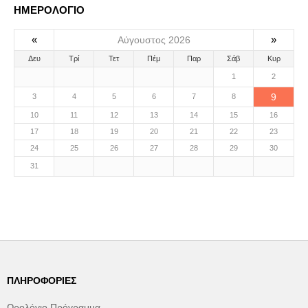
ΗΜΕΡΟΛΟΓΙΟ
«
»
Αύγουστος 2026
Δευ
Τρί
Τετ
Πέμ
Παρ
Σάβ
Κυρ
1
2
9
3
4
5
6
7
8
10
11
12
13
14
15
16
17
18
19
20
21
22
23
24
25
26
27
28
29
30
31
ΠΛΗΡΟΦΟΡΊΕΣ
Ωρολόγιο Πρόγραμμα