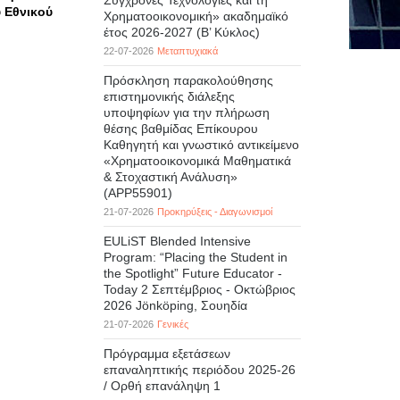
Σύγχρονες Τεχνολογίες και τη
υ Εθνικού
Χρηματοοικονομική» ακαδημαϊκό
έτος 2026-2027 (B’ Kύκλος)
22-07-2026
Μεταπτυχιακά
Πρόσκληση παρακολούθησης
επιστημονικής διάλεξης
υποψηφίων για την πλήρωση
θέσης βαθμίδας Επίκουρου
Καθηγητή και γνωστικό αντικείμενο
«Χρηματοοικονομικά Μαθηματικά
& Στοχαστική Ανάλυση»
(APP55901)
21-07-2026
Προκηρύξεις - Διαγωνισμοί
EULiST Blended Intensive
Program: “Placing the Student in
the Spotlight” Future Educator -
Today 2 Σεπτέμβριος - Οκτώβριος
2026 Jönköping, Σουηδία
21-07-2026
Γενικές
Πρόγραμμα εξετάσεων
επαναληπτικής περιόδου 2025-26
/ Ορθή επανάληψη 1