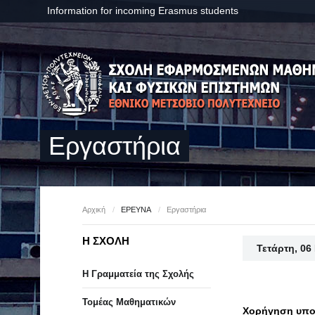
Information for incoming Erasmus students
Εργαστήρια
Αρχική
/
ΕΡΕΥΝΑ
/
Εργαστήρια
Η ΣΧΟΛΗ
Τετάρτη, 06
Η Γραμματεία της Σχολής
Τομέας Μαθηματικών
Χορήγηση υποτ