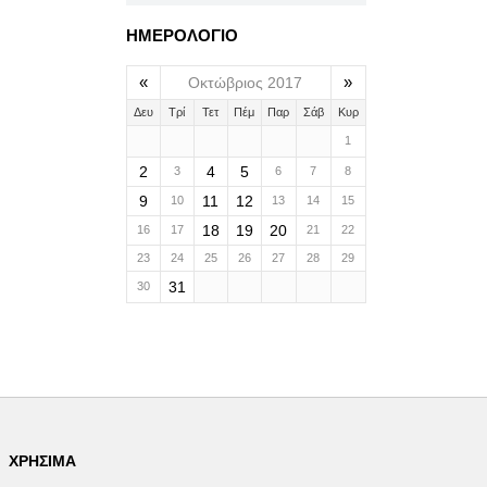
ΗΜΕΡΟΛΟΓΙΟ
«
»
Οκτώβριος 2017
Δευ
Τρί
Τετ
Πέμ
Παρ
Σάβ
Κυρ
1
2
4
5
3
6
7
8
9
11
12
10
13
14
15
18
19
20
16
17
21
22
23
24
25
26
27
28
29
31
30
ΧΡΉΣΙΜΑ