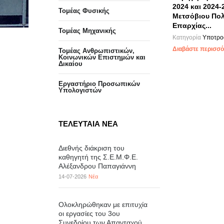
2024 και 2024-
Τομέας Φυσικής
Μετσόβιου Πολ
Επαρχίας...
Τομέας Μηχανικής
Κατηγορία
Υποτρο
Διαβάστε περισσότ
Τομέας Ανθρωπιστικών,
Κοινωνικών Επιστημών και
Δικαίου
Eργαστήριo Προσωπικών
Υπολογιστών
ΤΕΛΕΥΤΑΙΑ ΝΕΑ
Διεθνής διάκριση του
καθηγητή της Σ.Ε.Μ.Φ.Ε.
Αλέξανδρου Παπαγιάννη
14-07-2026
Νέα
Ολοκληρώθηκαν με επιτυχία
οι εργασίες του 3ου
Συνεδρίου των Απανταχού