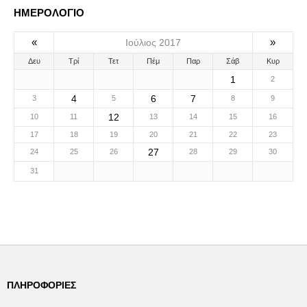
ΗΜΕΡΟΛΟΓΙΟ
«
»
Ιούλιος 2017
Δευ
Τρί
Τετ
Πέμ
Παρ
Σάβ
Κυρ
1
2
4
6
7
3
5
8
9
12
10
11
13
14
15
16
17
18
19
20
21
22
23
27
24
25
26
28
29
30
31
ΠΛΗΡΟΦΟΡΊΕΣ