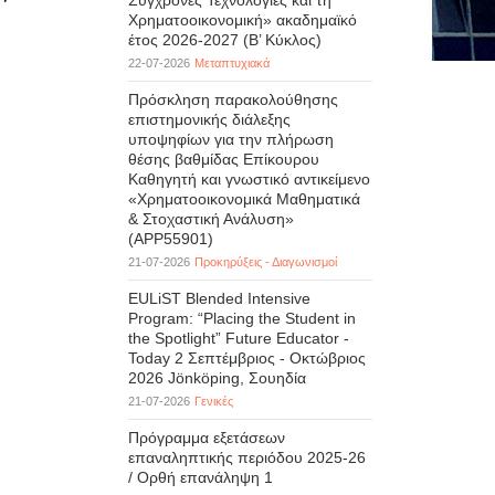
Σύγχρονες Τεχνολογίες και τη
Χρηματοοικονομική» ακαδημαϊκό
έτος 2026-2027 (B’ Kύκλος)
22-07-2026
Μεταπτυχιακά
Πρόσκληση παρακολούθησης
επιστημονικής διάλεξης
υποψηφίων για την πλήρωση
θέσης βαθμίδας Επίκουρου
Καθηγητή και γνωστικό αντικείμενο
«Χρηματοοικονομικά Μαθηματικά
& Στοχαστική Ανάλυση»
(APP55901)
21-07-2026
Προκηρύξεις - Διαγωνισμοί
EULiST Blended Intensive
Program: “Placing the Student in
the Spotlight” Future Educator -
Today 2 Σεπτέμβριος - Οκτώβριος
2026 Jönköping, Σουηδία
21-07-2026
Γενικές
Πρόγραμμα εξετάσεων
επαναληπτικής περιόδου 2025-26
/ Ορθή επανάληψη 1