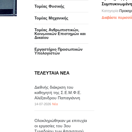
Συμπυκνωμένη
Τομέας Φυσικής
Κατηγορία
Προκηρύ
Διαβάστε περισσότ
Τομέας Μηχανικής
Τομέας Ανθρωπιστικών,
Κοινωνικών Επιστημών και
Δικαίου
Eργαστήριo Προσωπικών
Υπολογιστών
ΤΕΛΕΥΤΑΙΑ ΝΕΑ
Διεθνής διάκριση του
καθηγητή της Σ.Ε.Μ.Φ.Ε.
Αλέξανδρου Παπαγιάννη
14-07-2026
Νέα
Ολοκληρώθηκαν με επιτυχία
οι εργασίες του 3ου
Συνεδρίου των Απανταχού