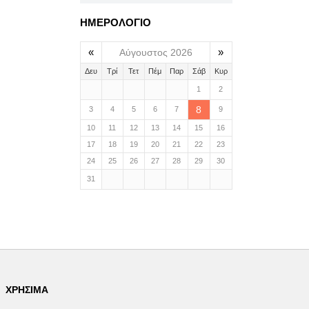
ΗΜΕΡΟΛΟΓΙΟ
«
»
Αύγουστος 2026
Δευ
Τρί
Τετ
Πέμ
Παρ
Σάβ
Κυρ
1
2
8
3
4
5
6
7
9
10
11
12
13
14
15
16
17
18
19
20
21
22
23
24
25
26
27
28
29
30
31
ΧΡΉΣΙΜΑ