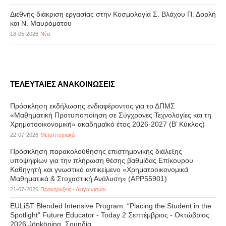
Διεθνής διάκριση εργασίας στην Κοσμολογία Σ. Βλάχου Π. Δορλή
και Ν. Μαυρόματου
18-05-2026
Νέα
ΤΕΛΕΥΤΑΙΕΣ ΑΝΑΚΟΙΝΩΣΕΙΣ
Πρόσκληση εκδήλωσης ενδιαφέροντος για το ΔΠΜΣ
«Μαθηματική Προτυποποίηση σε Σύγχρονες Τεχνολογίες και τη
Χρηματοοικονομική» ακαδημαϊκό έτος 2026-2027 (B’ Kύκλος)
22-07-2026
Μεταπτυχιακά
Πρόσκληση παρακολούθησης επιστημονικής διάλεξης
υποψηφίων για την πλήρωση θέσης βαθμίδας Επίκουρου
Καθηγητή και γνωστικό αντικείμενο «Χρηματοοικονομικά
Μαθηματικά & Στοχαστική Ανάλυση» (APP55901)
21-07-2026
Προκηρύξεις - Διαγωνισμοί
EULiST Blended Intensive Program: “Placing the Student in the
Spotlight” Future Educator - Today 2 Σεπτέμβριος - Οκτώβριος
2026 Jönköping, Σουηδία