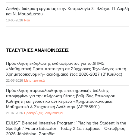
Διεθνής διάκριση εργασίας στην Κοσμολογία Σ. Βλάχου Π. Δορλή
και Ν. Μαυρόματου
18-05-2026
Νέα
ΤΕΛΕΥΤΑΙΕΣ ΑΝΑΚΟΙΝΩΣΕΙΣ
Πρόσκληση εκδήλωσης ενδιαφέροντος για το ΔΠΜΣ
«Μαθηματική Προτυποποίηση σε Σύγχρονες Τεχνολογίες και τη
Χρηματοοικονομική» ακαδημαϊκό έτος 2026-2027 (B’ Kύκλος)
22-07-2026
Μεταπτυχιακά
Πρόσκληση παρακολούθησης επιστημονικής διάλεξης
υποψηφίων για την πλήρωση θέσης βαθμίδας Επίκουρου
Καθηγητή και γνωστικό αντικείμενο «Χρηματοοικονομικά
Μαθηματικά & Στοχαστική Ανάλυση» (APP55901)
21-07-2026
Προκηρύξεις - Διαγωνισμοί
EULiST Blended Intensive Program: “Placing the Student in the
Spotlight” Future Educator - Today 2 Σεπτέμβριος - Οκτώβριος
2026 Jönköping, Σουηδία