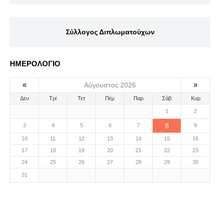
Σύλλογος Διπλωματούχων
ΗΜΕΡΟΛΟΓΙΟ
«
»
Αύγουστος 2026
Δευ
Τρί
Τετ
Πέμ
Παρ
Σάβ
Κυρ
1
2
8
3
4
5
6
7
9
10
11
12
13
14
15
16
17
18
19
20
21
22
23
24
25
26
27
28
29
30
31