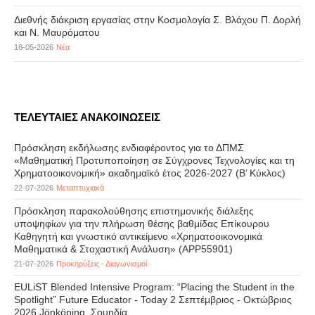
Διεθνής διάκριση εργασίας στην Κοσμολογία Σ. Βλάχου Π. Δορλή
και Ν. Μαυρόματου
18-05-2026
Νέα
ΤΕΛΕΥΤΑΙΕΣ ΑΝΑΚΟΙΝΩΣΕΙΣ
Πρόσκληση εκδήλωσης ενδιαφέροντος για το ΔΠΜΣ
«Μαθηματική Προτυποποίηση σε Σύγχρονες Τεχνολογίες και τη
Χρηματοοικονομική» ακαδημαϊκό έτος 2026-2027 (B’ Kύκλος)
22-07-2026
Μεταπτυχιακά
Πρόσκληση παρακολούθησης επιστημονικής διάλεξης
υποψηφίων για την πλήρωση θέσης βαθμίδας Επίκουρου
Καθηγητή και γνωστικό αντικείμενο «Χρηματοοικονομικά
Μαθηματικά & Στοχαστική Ανάλυση» (APP55901)
21-07-2026
Προκηρύξεις - Διαγωνισμοί
EULiST Blended Intensive Program: “Placing the Student in the
Spotlight” Future Educator - Today 2 Σεπτέμβριος - Οκτώβριος
2026 Jönköping, Σουηδία