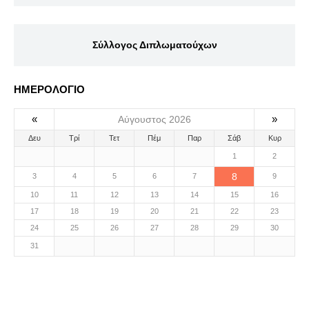
Σύλλογος Διπλωματούχων
ΗΜΕΡΟΛΟΓΙΟ
«
»
Αύγουστος 2026
Δευ
Τρί
Τετ
Πέμ
Παρ
Σάβ
Κυρ
1
2
8
3
4
5
6
7
9
10
11
12
13
14
15
16
17
18
19
20
21
22
23
24
25
26
27
28
29
30
31