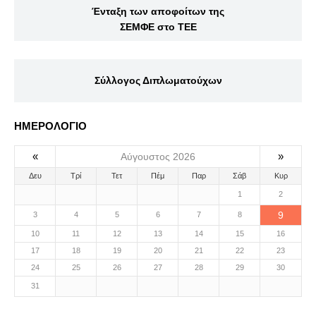
Ένταξη των αποφοίτων της
ΣΕΜΦΕ στο ΤΕΕ
Σύλλογος Διπλωματούχων
ΗΜΕΡΟΛΟΓΙΟ
«
»
Αύγουστος 2026
Δευ
Τρί
Τετ
Πέμ
Παρ
Σάβ
Κυρ
1
2
9
3
4
5
6
7
8
10
11
12
13
14
15
16
17
18
19
20
21
22
23
24
25
26
27
28
29
30
31