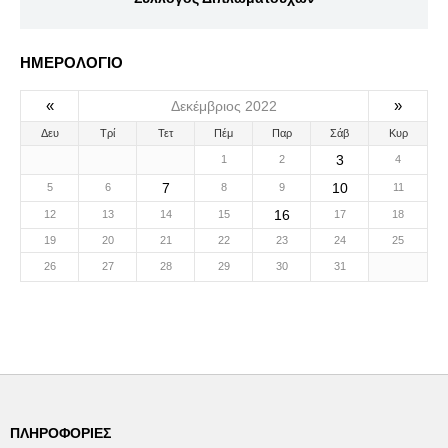
ΗΜΕΡΟΛΟΓΙΟ
«
»
Δεκέμβριος 2022
Δευ
Τρί
Τετ
Πέμ
Παρ
Σάβ
Κυρ
3
1
2
4
7
10
5
6
8
9
11
16
12
13
14
15
17
18
19
20
21
22
23
24
25
26
27
28
29
30
31
ΠΛΗΡΟΦΟΡΊΕΣ