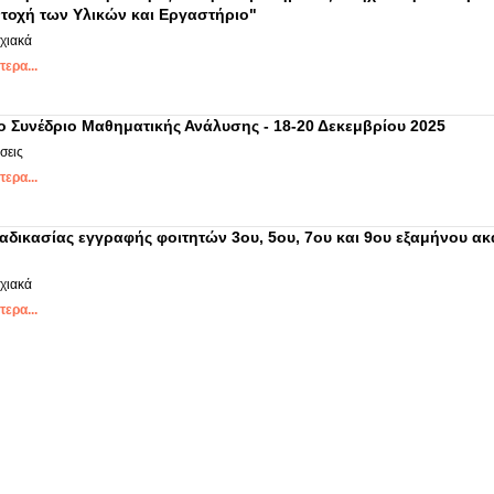
ντοχή των Υλικών και Εργαστήριο"
χιακά
ερα...
ο Συνέδριο Μαθηματικής Ανάλυσης - 18-20 Δεκεμβρίου 2025
σεις
ερα...
δικασίας εγγραφής φοιτητών 3ου, 5ου, 7ου και 9ου εξαμήνου ακα
χιακά
ερα...