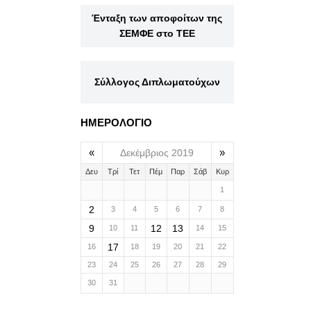
Ένταξη των αποφοίτων της
ΣΕΜΦΕ στο ΤΕΕ
Σύλλογος Διπλωματούχων
ΗΜΕΡΟΛΟΓΙΟ
«
»
Δεκέμβριος 2019
Δευ
Τρί
Τετ
Πέμ
Παρ
Σάβ
Κυρ
1
2
3
4
5
6
7
8
9
12
13
10
11
14
15
17
16
18
19
20
21
22
23
24
25
26
27
28
29
30
31