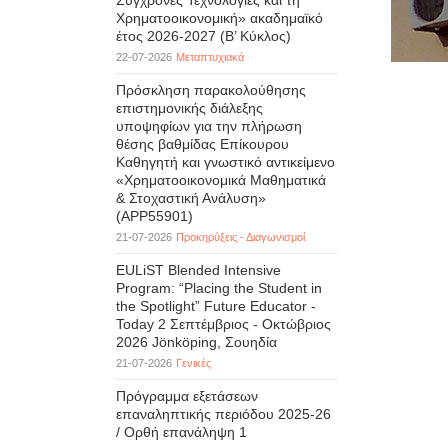
Σύγχρονες Τεχνολογίες και τη
Χρηματοοικονομική» ακαδημαϊκό
έτος 2026-2027 (B’ Kύκλος)
22-07-2026
Μεταπτυχιακά
Πρόσκληση παρακολούθησης
επιστημονικής διάλεξης
υποψηφίων για την πλήρωση
θέσης βαθμίδας Επίκουρου
Καθηγητή και γνωστικό αντικείμενο
«Χρηματοοικονομικά Μαθηματικά
& Στοχαστική Ανάλυση»
(APP55901)
21-07-2026
Προκηρύξεις - Διαγωνισμοί
EULiST Blended Intensive
Program: “Placing the Student in
the Spotlight” Future Educator -
Today 2 Σεπτέμβριος - Οκτώβριος
2026 Jönköping, Σουηδία
21-07-2026
Γενικές
Πρόγραμμα εξετάσεων
επαναληπτικής περιόδου 2025-26
/ Ορθή επανάληψη 1