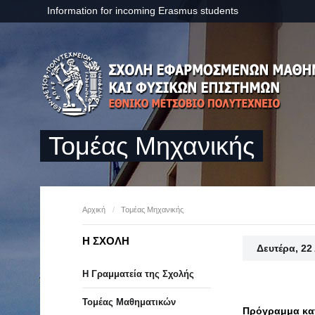
Information for incoming Erasmus students
Τομέας Μηχανικής
Αρχική
/
Τομέας Μηχανικής
Η ΣΧΟΛΗ
Δευτέρα, 22
Η Γραμματεία της Σχολής
Τομέας Μαθηματικών
Πρόγραμμα καν