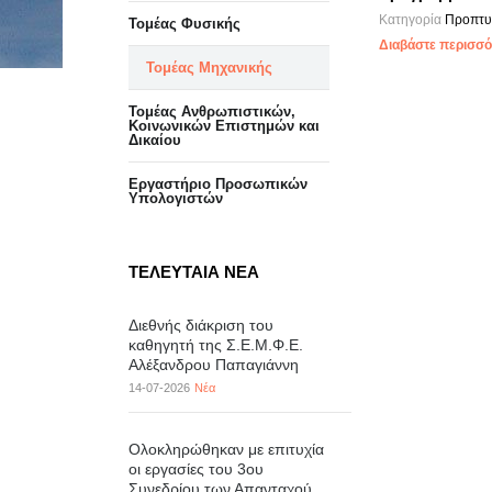
Κατηγορία
Προπτυ
Τομέας Φυσικής
Διαβάστε περισσότ
Τομέας Μηχανικής
Τομέας Ανθρωπιστικών,
Κοινωνικών Επιστημών και
Δικαίου
Eργαστήριo Προσωπικών
Υπολογιστών
ΤΕΛΕΥΤΑΙΑ ΝΕΑ
Διεθνής διάκριση του
καθηγητή της Σ.Ε.Μ.Φ.Ε.
Αλέξανδρου Παπαγιάννη
14-07-2026
Νέα
Ολοκληρώθηκαν με επιτυχία
οι εργασίες του 3ου
Συνεδρίου των Απανταχού