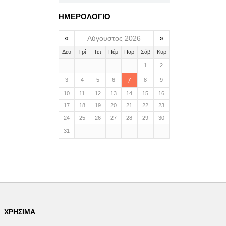
ΗΜΕΡΟΛΟΓΙΟ
«
»
Αύγουστος 2026
Δευ
Τρί
Τετ
Πέμ
Παρ
Σάβ
Κυρ
1
2
7
3
4
5
6
8
9
10
11
12
13
14
15
16
17
18
19
20
21
22
23
24
25
26
27
28
29
30
31
ΧΡΉΣΙΜΑ