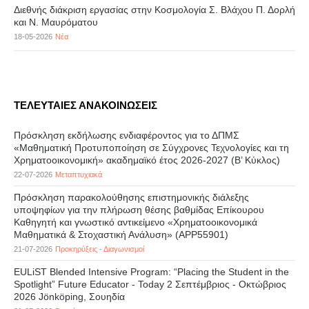
Διεθνής διάκριση εργασίας στην Κοσμολογία Σ. Βλάχου Π. Δορλή
και Ν. Μαυρόματου
18-05-2026
Νέα
ΤΕΛΕΥΤΑΙΕΣ ΑΝΑΚΟΙΝΩΣΕΙΣ
Πρόσκληση εκδήλωσης ενδιαφέροντος για το ΔΠΜΣ
«Μαθηματική Προτυποποίηση σε Σύγχρονες Τεχνολογίες και τη
Χρηματοοικονομική» ακαδημαϊκό έτος 2026-2027 (B’ Kύκλος)
22-07-2026
Μεταπτυχιακά
Πρόσκληση παρακολούθησης επιστημονικής διάλεξης
υποψηφίων για την πλήρωση θέσης βαθμίδας Επίκουρου
Καθηγητή και γνωστικό αντικείμενο «Χρηματοοικονομικά
Μαθηματικά & Στοχαστική Ανάλυση» (APP55901)
21-07-2026
Προκηρύξεις - Διαγωνισμοί
EULiST Blended Intensive Program: “Placing the Student in the
Spotlight” Future Educator - Today 2 Σεπτέμβριος - Οκτώβριος
2026 Jönköping, Σουηδία