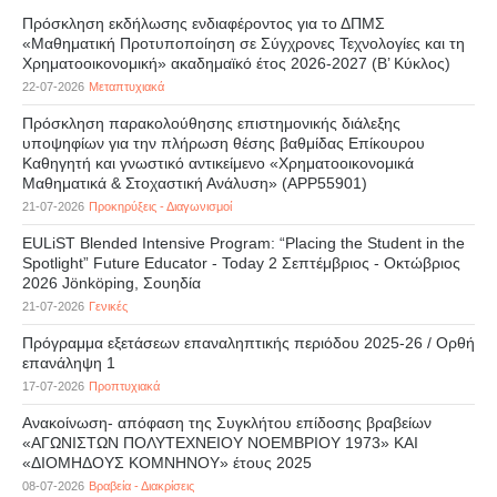
Πρόσκληση εκδήλωσης ενδιαφέροντος για το ΔΠΜΣ
«Μαθηματική Προτυποποίηση σε Σύγχρονες Τεχνολογίες και τη
Χρηματοοικονομική» ακαδημαϊκό έτος 2026-2027 (B’ Kύκλος)
22-07-2026
Μεταπτυχιακά
Πρόσκληση παρακολούθησης επιστημονικής διάλεξης
υποψηφίων για την πλήρωση θέσης βαθμίδας Επίκουρου
Καθηγητή και γνωστικό αντικείμενο «Χρηματοοικονομικά
Μαθηματικά & Στοχαστική Ανάλυση» (APP55901)
21-07-2026
Προκηρύξεις - Διαγωνισμοί
EULiST Blended Intensive Program: “Placing the Student in the
Spotlight” Future Educator - Today 2 Σεπτέμβριος - Οκτώβριος
2026 Jönköping, Σουηδία
21-07-2026
Γενικές
Πρόγραμμα εξετάσεων επαναληπτικής περιόδου 2025-26 / Ορθή
επανάληψη 1
17-07-2026
Προπτυχιακά
Ανακοίνωση- απόφαση της Συγκλήτου επίδοσης βραβείων
«ΑΓΩΝΙΣΤΩΝ ΠΟΛΥΤΕΧΝΕΙΟΥ ΝΟΕΜΒΡΙΟΥ 1973» ΚΑΙ
«ΔΙΟΜΗΔΟΥΣ ΚΟΜΝΗΝΟΥ» έτους 2025
08-07-2026
Βραβεία - Διακρίσεις