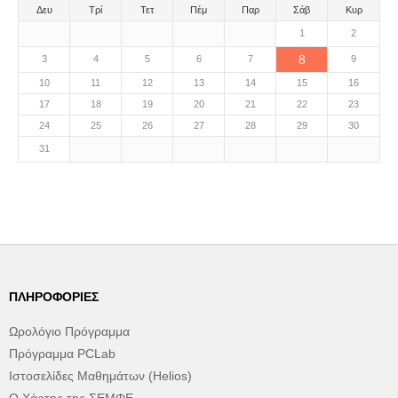
Δευ
Τρί
Τετ
Πέμ
Παρ
Σάβ
Κυρ
1
2
8
3
4
5
6
7
9
10
11
12
13
14
15
16
17
18
19
20
21
22
23
24
25
26
27
28
29
30
31
ΠΛΗΡΟΦΟΡΊΕΣ
Ωρολόγιο Πρόγραμμα
Πρόγραμμα PCLab
Ιστοσελίδες Μαθημάτων (Helios)