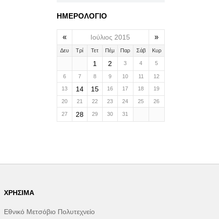
ΗΜΕΡΟΛΟΓΙΟ
«
»
Ιούλιος 2015
Δευ
Τρί
Τετ
Πέμ
Παρ
Σάβ
Κυρ
1
2
3
4
5
6
7
8
9
10
11
12
14
15
13
16
17
18
19
20
21
22
23
24
25
26
28
27
29
30
31
ΧΡΉΣΙΜΑ
Εθνικό Μετσόβιο Πολυτεχνείο