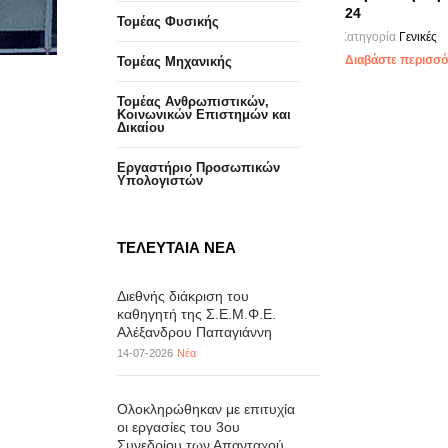
24
Τομέας Φυσικής
Κατηγορία
Γενικές
Διαβάστε περισσότ
Τομέας Μηχανικής
Τομέας Ανθρωπιστικών,
Κοινωνικών Επιστημών και
Δικαίου
Eργαστήριo Προσωπικών
Υπολογιστών
ΤΕΛΕΥΤΑΙΑ ΝΕΑ
Διεθνής διάκριση του
καθηγητή της Σ.Ε.Μ.Φ.Ε.
Αλέξανδρου Παπαγιάννη
14-07-2026
Νέα
Ολοκληρώθηκαν με επιτυχία
οι εργασίες του 3ου
Συνεδρίου των Απανταχού