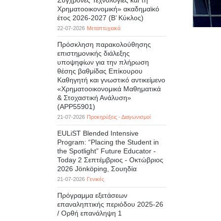
Σύγχρονες Τεχνολογίες και τη
Χρηματοοικονομική» ακαδημαϊκό
έτος 2026-2027 (B’ Kύκλος)
22-07-2026
Μεταπτυχιακά
Πρόσκληση παρακολούθησης
επιστημονικής διάλεξης
υποψηφίων για την πλήρωση
θέσης βαθμίδας Επίκουρου
Καθηγητή και γνωστικό αντικείμενο
«Χρηματοοικονομικά Μαθηματικά
& Στοχαστική Ανάλυση»
(APP55901)
21-07-2026
Προκηρύξεις - Διαγωνισμοί
EULiST Blended Intensive
Program: “Placing the Student in
the Spotlight” Future Educator -
Today 2 Σεπτέμβριος - Οκτώβριος
2026 Jönköping, Σουηδία
21-07-2026
Γενικές
Πρόγραμμα εξετάσεων
επαναληπτικής περιόδου 2025-26
/ Ορθή επανάληψη 1