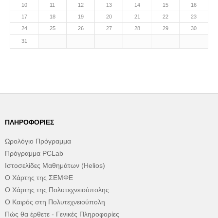
10
11
12
13
14
15
16
17
18
19
20
21
22
23
24
25
26
27
28
29
30
31
ΠΛΗΡΟΦΟΡΊΕΣ
Ωρολόγιο Πρόγραμμα
Πρόγραμμα PCLab
Ιστοσελίδες Μαθημάτων (Helios)
Ο Χάρτης της ΣΕΜΦΕ
Ο Χάρτης της Πολυτεχνειούπολης
Ο Καιρός στη Πολυτεχνειούπολη
Πώς θα έρθετε - Γενικές Πληροφορίες