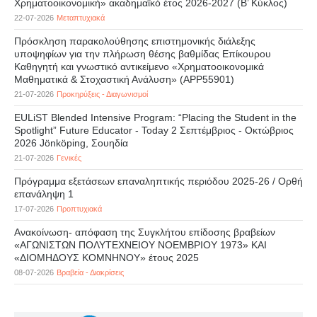
Χρηματοοικονομική» ακαδημαϊκό έτος 2026-2027 (B’ Kύκλος)
22-07-2026
Μεταπτυχιακά
Πρόσκληση παρακολούθησης επιστημονικής διάλεξης
υποψηφίων για την πλήρωση θέσης βαθμίδας Επίκουρου
Καθηγητή και γνωστικό αντικείμενο «Χρηματοοικονομικά
Μαθηματικά & Στοχαστική Ανάλυση» (APP55901)
21-07-2026
Προκηρύξεις - Διαγωνισμοί
EULiST Blended Intensive Program: “Placing the Student in the
Spotlight” Future Educator - Today 2 Σεπτέμβριος - Οκτώβριος
2026 Jönköping, Σουηδία
21-07-2026
Γενικές
Πρόγραμμα εξετάσεων επαναληπτικής περιόδου 2025-26 / Ορθή
επανάληψη 1
17-07-2026
Προπτυχιακά
Ανακοίνωση- απόφαση της Συγκλήτου επίδοσης βραβείων
«ΑΓΩΝΙΣΤΩΝ ΠΟΛΥΤΕΧΝΕΙΟΥ ΝΟΕΜΒΡΙΟΥ 1973» ΚΑΙ
«ΔΙΟΜΗΔΟΥΣ ΚΟΜΝΗΝΟΥ» έτους 2025
08-07-2026
Βραβεία - Διακρίσεις