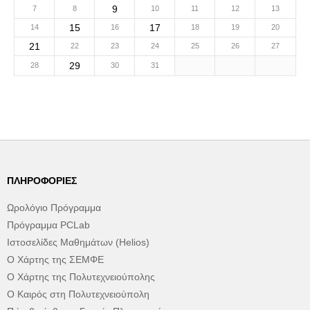
9
7
8
10
11
12
13
15
17
14
16
18
19
20
21
22
23
24
25
26
27
29
28
30
31
ΠΛΗΡΟΦΟΡΊΕΣ
Ωρολόγιο Πρόγραμμα
Πρόγραμμα PCLab
Ιστοσελίδες Μαθημάτων (Helios)
Ο Χάρτης της ΣΕΜΦΕ
Ο Χάρτης της Πολυτεχνειούπολης
Ο Καιρός στη Πολυτεχνειούπολη