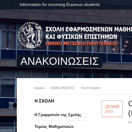
Information for incoming Erasmus students
ΑΝΑΚΟΙΝΩΣΕΙΣ
Αρχική
/
ΑΝΑΚΟΙΝΩΣΕΙΣ
/
Προπτυχιακά
Η ΣΧΟΛΗ
Ο
26 ΜΑΪ
(
2021
Η Γραμματεία της Σχολής
Κα
Τομέας Μαθηματικών