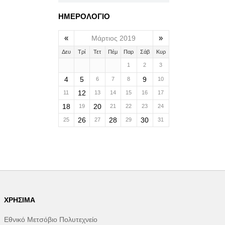
ΗΜΕΡΟΛΟΓΙΟ
«
»
Μάρτιος 2019
Δευ
Τρί
Τετ
Πέμ
Παρ
Σάβ
Κυρ
1
2
3
4
5
9
6
7
8
10
12
11
13
14
15
16
17
18
20
19
21
22
23
24
26
28
30
25
27
29
31
ΧΡΉΣΙΜΑ
Εθνικό Μετσόβιο Πολυτεχνείο