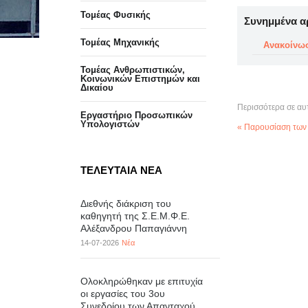
Τομέας Φυσικής
Συνημμένα α
Τομέας Μηχανικής
Ανακοίνω
Τομέας Ανθρωπιστικών,
Κοινωνικών Επιστημών και
Δικαίου
Περισσότερα σε αυ
Eργαστήριo Προσωπικών
Υπολογιστών
« Παρουσίαση των
ΤΕΛΕΥΤΑΙΑ ΝΕΑ
Διεθνής διάκριση του
καθηγητή της Σ.Ε.Μ.Φ.Ε.
Αλέξανδρου Παπαγιάννη
14-07-2026
Νέα
Ολοκληρώθηκαν με επιτυχία
οι εργασίες του 3ου
Συνεδρίου των Απανταχού