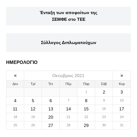
Ένταξη των αποφοίτων της
ΣΕΜΦΕ στο ΤΕΕ
Σύλλογος Διπλωματούχων
ΗΜΕΡΟΛΟΓΙΟ
«
»
Οκτώβριος 2021
Δευ
Τρί
Τετ
Πέμ
Παρ
Σάβ
Κυρ
2
3
1
4
5
6
8
7
9
10
11
12
13
14
15
17
16
20
18
19
21
22
23
24
27
29
25
26
28
30
31