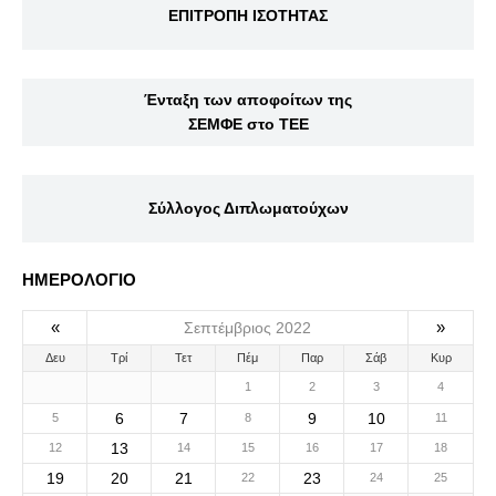
ΕΠΙΤΡΟΠΗ ΙΣΟΤΗΤΑΣ
Ένταξη των αποφοίτων της
ΣΕΜΦΕ στο ΤΕΕ
Σύλλογος Διπλωματούχων
ΗΜΕΡΟΛΟΓΙΟ
«
»
Σεπτέμβριος 2022
Δευ
Τρί
Τετ
Πέμ
Παρ
Σάβ
Κυρ
1
2
3
4
6
7
9
10
5
8
11
13
12
14
15
16
17
18
19
20
21
23
22
24
25