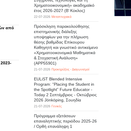
Σύγχρονες Τεχνολογίες και τη
Χρηματοοικονομική» ακαδημαϊκό
έτος 2026-2027 (B’ Kύκλος)
22-07-2026
Μεταπτυχιακά
Πρόσκληση παρακολούθησης
ιών από
επιστημονικής διάλεξης
υποψηφίων για την πλήρωση
θέσης βαθμίδας Επίκουρου
Καθηγητή και γνωστικό αντικείμενο
«Χρηματοοικονομικά Μαθηματικά
& Στοχαστική Ανάλυση»
 2023-
(APP55901)
21-07-2026
Προκηρύξεις - Διαγωνισμοί
EULiST Blended Intensive
Program: “Placing the Student in
the Spotlight” Future Educator -
Today 2 Σεπτέμβριος - Οκτώβριος
2026 Jönköping, Σουηδία
21-07-2026
Γενικές
Πρόγραμμα εξετάσεων
επαναληπτικής περιόδου 2025-26
/ Ορθή επανάληψη 1