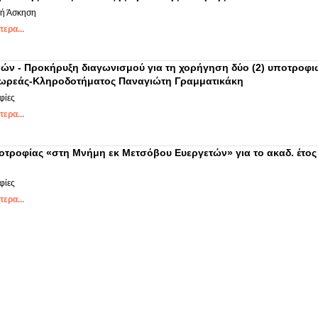
κή Άσκηση
ερα...
ών - Προκήρυξη διαγωνισμού για τη χορήγηση δύο (2) υποτροφ
Δωρεάς-Κληροδοτήματος Παναγιώτη Γραμματικάκη
φίες
ερα...
τροφίας «στη Μνήμη εκ Μετσόβου Ευεργετών» για το ακαδ. έτος
φίες
ερα...