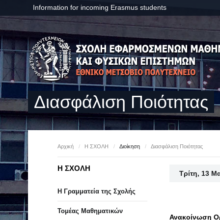
Information for incoming Erasmus students
Διασφάλιση Ποιότητας
Αρχική
/
Η ΣΧΟΛΗ
/
Διοίκηση
/
Διασφάλιση Ποιότητας
Η ΣΧΟΛΗ
Τρίτη, 13 Μ
Η Γραμματεία της Σχολής
Τομέας Μαθηματικών
Ανακοίνωση Ορ