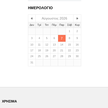
ΗΜΕΡΟΛΟΓΙΟ
«
»
Αύγουστος 2026
Δευ
Τρί
Τετ
Πέμ
Παρ
Σάβ
Κυρ
1
2
7
3
4
5
6
8
9
10
11
12
13
14
15
16
17
18
19
20
21
22
23
24
25
26
27
28
29
30
31
ΧΡΉΣΙΜΑ