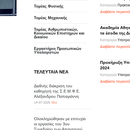
Κατηγορία
Πρακτι
Τομέας Φυσικής
Διαβάστε περισσότ
Τομέας Μηχανικής
Ακαδημία Αθην
Τομέας Ανθρωπιστικών,
τα έσοδα της 
Κοινωνικών Επιστημών και
Δικαίου
Κατηγορία
Υποτρο
Διαβάστε περισσότ
Eργαστήριo Προσωπικών
Υπολογιστών
Προκήρυξη Υπο
2024
ΤΕΛΕΥΤΑΙΑ ΝΕΑ
Κατηγορία
Υποτρο
Διαβάστε περισσότ
Διεθνής διάκριση του
καθηγητή της Σ.Ε.Μ.Φ.Ε.
Αλέξανδρου Παπαγιάννη
14-07-2026
Νέα
Ολοκληρώθηκαν με επιτυχία
οι εργασίες του 3ου
Συνεδρίου των Απανταχού