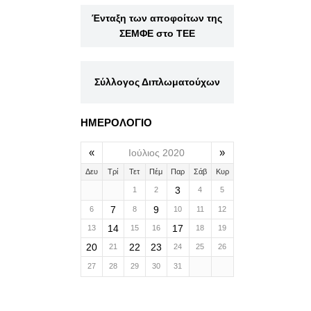
Ένταξη των αποφοίτων της
ΣΕΜΦΕ στο ΤΕΕ
Σύλλογος Διπλωματούχων
ΗΜΕΡΟΛΟΓΙΟ
«
»
Ιούλιος 2020
Δευ
Τρί
Τετ
Πέμ
Παρ
Σάβ
Κυρ
3
1
2
4
5
7
9
6
8
10
11
12
14
17
13
15
16
18
19
20
22
23
21
24
25
26
27
28
29
30
31