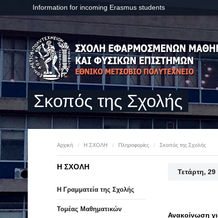
Information for incoming Erasmus students
Σκοπός της Σχολής
Αρχική
/
Η ΣΧΟΛΗ
/
Πληροφορίες
/
Σκοπός της Σχολής
Η ΣΧΟΛΗ
Τετάρτη, 29
Η Γραμματεία της Σχολής
Τομέας Μαθηματικών
Ανακοίνωση γι