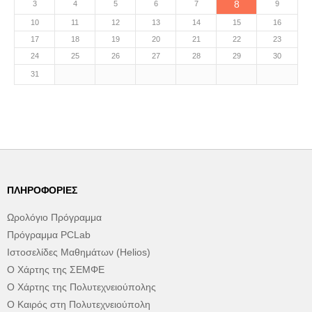
8
3
4
5
6
7
9
10
11
12
13
14
15
16
17
18
19
20
21
22
23
24
25
26
27
28
29
30
31
ΠΛΗΡΟΦΟΡΊΕΣ
Ωρολόγιο Πρόγραμμα
Πρόγραμμα PCLab
Ιστοσελίδες Μαθημάτων (Helios)
Ο Χάρτης της ΣΕΜΦΕ
Ο Χάρτης της Πολυτεχνειούπολης
Ο Καιρός στη Πολυτεχνειούπολη