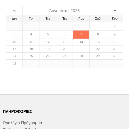
«
»
Αύγουστος 2026
Δευ
Τρί
Τετ
Πέμ
Παρ
Σάβ
Κυρ
1
2
7
3
4
5
6
8
9
10
11
12
13
14
15
16
17
18
19
20
21
22
23
24
25
26
27
28
29
30
31
ΠΛΗΡΟΦΟΡΊΕΣ
Ωρολόγιο Πρόγραμμα