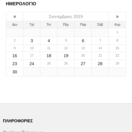
ΗΜΕΡΟΛΟΓΙΟ
«
»
Σεπτέμβριος 2019
Δευ
Τρί
Τετ
Πέμ
Παρ
Σάβ
Κυρ
1
3
4
6
2
5
7
8
9
10
11
12
13
14
15
16
18
19
17
20
21
22
23
24
27
28
25
26
29
30
ΠΛΗΡΟΦΟΡΊΕΣ