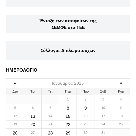
Ένταξη των αποφοίτων της
ΣΕΜΦΕ στο ΤΕΕ
Σύλλογος Διπλωματούχων
ΗΜΕΡΟΛΟΓΙΟ
«
»
Ιανουάριος 2015
Δευ
Τρί
Τετ
Πέμ
Παρ
Σάβ
Κυρ
1
2
3
4
8
9
5
6
7
10
11
13
15
12
14
16
17
18
20
22
19
21
23
24
25
26
28
29
27
30
31