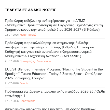
ΤΕΛΕΥΤΑΙΕΣ ΑΝΑΚΟΙΝΩΣΕΙΣ
Πρόσκληση εκδήλωσης ενδιαφέροντος για το ΔΠΜΣ
«Μαθηματική Προτυποποίηση σε Σύγχρονες Τεχνολογίες και τη
Χρηματοοικονομική» ακαδημαϊκό έτος 2026-2027 (B’ Kύκλος)
22-07-2026
Μεταπτυχιακά
Πρόσκληση παρακολούθησης επιστημονικής διάλεξης
υποψηφίων για την πλήρωση θέσης βαθμίδας Επίκουρου
Καθηγητή και γνωστικό αντικείμενο «Χρηματοοικονομικά
Μαθηματικά & Στοχαστική Ανάλυση» (APP55901)
21-07-2026
Προκηρύξεις - Διαγωνισμοί
EULiST Blended Intensive Program: “Placing the Student in the
Spotlight” Future Educator - Today 2 Σεπτέμβριος - Οκτώβριος
2026 Jönköping, Σουηδία
21-07-2026
Γενικές
Πρόγραμμα εξετάσεων επαναληπτικής περιόδου 2025-26 / Ορθή
επανάληψη 1
17-07-2026
Προπτυχιακά
Ανακοίνωση- απόφαση της Συγκλήτου επίδοσης βραβείων