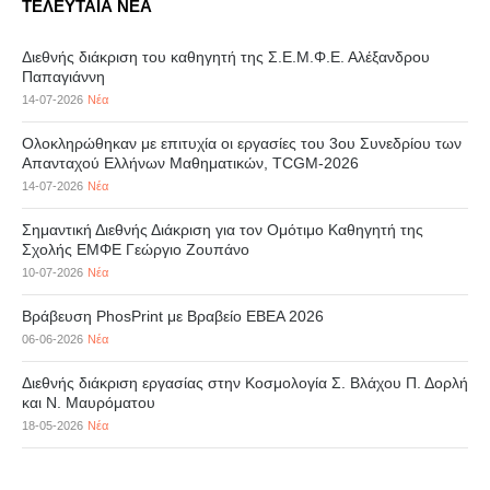
ΤΕΛΕΥΤΑΙΑ ΝΕΑ
Διεθνής διάκριση του καθηγητή της Σ.Ε.Μ.Φ.Ε. Αλέξανδρου
Παπαγιάννη
14-07-2026
Νέα
Ολοκληρώθηκαν με επιτυχία οι εργασίες του 3ου Συνεδρίου των
Απανταχού Ελλήνων Μαθηματικών, TCGM-2026
14-07-2026
Νέα
Σημαντική Διεθνής Διάκριση για τον Ομότιμο Καθηγητή της
Σχολής ΕΜΦΕ Γεώργιο Ζουπάνο
10-07-2026
Νέα
Βράβευση PhosPrint με Βραβείο ΕΒΕΑ 2026
06-06-2026
Νέα
Διεθνής διάκριση εργασίας στην Κοσμολογία Σ. Βλάχου Π. Δορλή
και Ν. Μαυρόματου
18-05-2026
Νέα