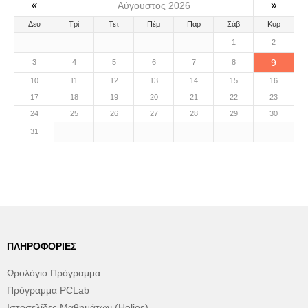
«
»
Αύγουστος 2026
Δευ
Τρί
Τετ
Πέμ
Παρ
Σάβ
Κυρ
1
2
9
3
4
5
6
7
8
10
11
12
13
14
15
16
17
18
19
20
21
22
23
24
25
26
27
28
29
30
31
ΠΛΗΡΟΦΟΡΊΕΣ
Ωρολόγιο Πρόγραμμα
Πρόγραμμα PCLab
Ιστοσελίδες Μαθημάτων (Helios)