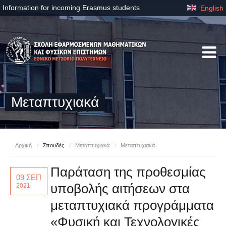
Information for incoming Erasmus students
English
Μεταπτυχιακά
Αρχική
/
Σπουδές
/
Μεταπτυχιακά
/
Μεταπτυχιακά
Παράταση της προθεσμίας
09 ΣΕΠ
υποβολής αιτήσεων στα
2021
μεταπτυχιακά προγράμματα
«Φυσική και Τεχνολογικές