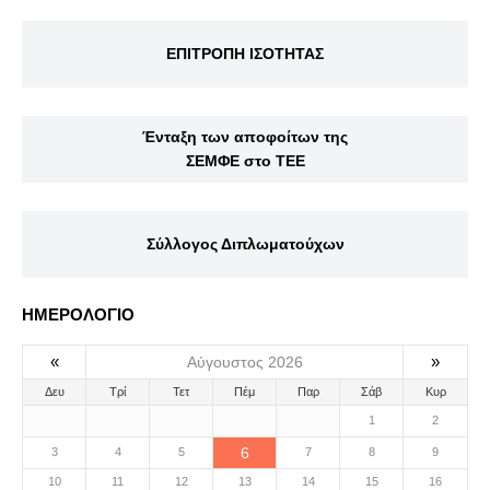
ΕΠΙΤΡΟΠΗ ΙΣΟΤΗΤΑΣ
Ένταξη των αποφοίτων της
ΣΕΜΦΕ στο ΤΕΕ
Σύλλογος Διπλωματούχων
ΗΜΕΡΟΛΟΓΙΟ
«
»
Αύγουστος 2026
Δευ
Τρί
Τετ
Πέμ
Παρ
Σάβ
Κυρ
1
2
6
3
4
5
7
8
9
10
11
12
13
14
15
16