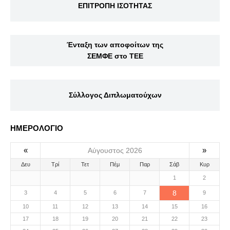
ΕΠΙΤΡΟΠΗ ΙΣΟΤΗΤΑΣ
Ένταξη των αποφοίτων της
ΣΕΜΦΕ στο ΤΕΕ
Σύλλογος Διπλωματούχων
ΗΜΕΡΟΛΟΓΙΟ
«
»
Αύγουστος 2026
Δευ
Τρί
Τετ
Πέμ
Παρ
Σάβ
Κυρ
1
2
8
3
4
5
6
7
9
10
11
12
13
14
15
16
17
18
19
20
21
22
23