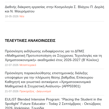
Διεθνής διάκριση εργασίας στην Κοσμολογία Σ. Βλάχου Π. Δορλή
και Ν. Μαυρόματου
18-05-2026
Νέα
ΤΕΛΕΥΤΑΙΕΣ ΑΝΑΚΟΙΝΩΣΕΙΣ
Πρόσκληση εκδήλωσης ενδιαφέροντος για το ΔΠΜΣ
«Μαθηματική Προτυποποίηση σε Σύγχρονες Τεχνολογίες και τη
Χρηματοοικονομική» ακαδημαϊκό έτος 2026-2027 (B’ Kύκλος)
22-07-2026
Μεταπτυχιακά
Πρόσκληση παρακολούθησης επιστημονικής διάλεξης
υποψηφίων για την πλήρωση θέσης βαθμίδας Επίκουρου
Καθηγητή και γνωστικό αντικείμενο «Χρηματοοικονομικά
Μαθηματικά & Στοχαστική Ανάλυση» (APP55901)
21-07-2026
Προκηρύξεις - Διαγωνισμοί
EULiST Blended Intensive Program: “Placing the Student in the
Spotlight” Future Educator - Today 2 Σεπτέμβριος - Οκτώβριος
2026 Jönköping, Σουηδία