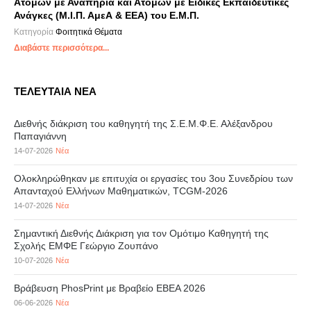
Ατόμων με Αναπηρία και Ατόμων με Ειδικές Εκπαιδευτικές
Ανάγκες (Μ.Ι.Π. ΑμεΑ & ΕΕΑ) του Ε.Μ.Π.
Κατηγορία
Φοιτητικά Θέματα
Διαβάστε περισσότερα...
ΤΕΛΕΥΤΑΙΑ ΝΕΑ
Διεθνής διάκριση του καθηγητή της Σ.Ε.Μ.Φ.Ε. Αλέξανδρου
Παπαγιάννη
14-07-2026
Νέα
Ολοκληρώθηκαν με επιτυχία οι εργασίες του 3ου Συνεδρίου των
Απανταχού Ελλήνων Μαθηματικών, TCGM-2026
14-07-2026
Νέα
Σημαντική Διεθνής Διάκριση για τον Ομότιμο Καθηγητή της
Σχολής ΕΜΦΕ Γεώργιο Ζουπάνο
10-07-2026
Νέα
Βράβευση PhosPrint με Βραβείο ΕΒΕΑ 2026
06-06-2026
Νέα