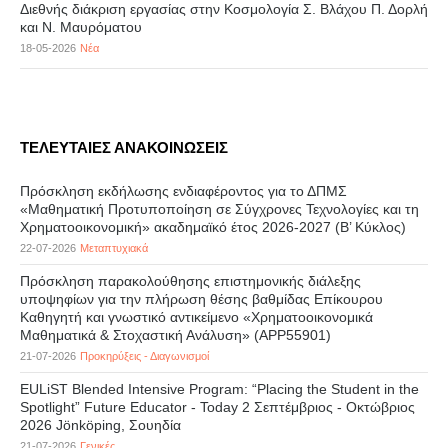
Διεθνής διάκριση εργασίας στην Κοσμολογία Σ. Βλάχου Π. Δορλή
και Ν. Μαυρόματου
18-05-2026
Νέα
ΤΕΛΕΥΤΑΙΕΣ ΑΝΑΚΟΙΝΩΣΕΙΣ
Πρόσκληση εκδήλωσης ενδιαφέροντος για το ΔΠΜΣ
«Μαθηματική Προτυποποίηση σε Σύγχρονες Τεχνολογίες και τη
Χρηματοοικονομική» ακαδημαϊκό έτος 2026-2027 (B’ Kύκλος)
22-07-2026
Μεταπτυχιακά
Πρόσκληση παρακολούθησης επιστημονικής διάλεξης
υποψηφίων για την πλήρωση θέσης βαθμίδας Επίκουρου
Καθηγητή και γνωστικό αντικείμενο «Χρηματοοικονομικά
Μαθηματικά & Στοχαστική Ανάλυση» (APP55901)
21-07-2026
Προκηρύξεις - Διαγωνισμοί
EULiST Blended Intensive Program: “Placing the Student in the
Spotlight” Future Educator - Today 2 Σεπτέμβριος - Οκτώβριος
2026 Jönköping, Σουηδία
21-07-2026
Γενικές