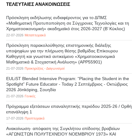
ΤΕΛΕΥΤΑΙΕΣ ΑΝΑΚΟΙΝΩΣΕΙΣ
Πρόσκληση εκδήλωσης ενδιαφέροντος για το ΔΠΜΣ
«Μαθηματική Προτυποποίηση σε Σύγχρονες Τεχνολογίες και τη
Χρηματοοικονομική» ακαδημαϊκό έτος 2026-2027 (B’ Kύκλος)
22-07-2026
Μεταπτυχιακά
Πρόσκληση παρακολούθησης επιστημονικής διάλεξης
υποψηφίων για την πλήρωση θέσης βαθμίδας Επίκουρου
Καθηγητή και γνωστικό αντικείμενο «Χρηματοοικονομικά
Μαθηματικά & Στοχαστική Ανάλυση» (APP55901)
21-07-2026
Προκηρύξεις - Διαγωνισμοί
EULiST Blended Intensive Program: “Placing the Student in the
Spotlight” Future Educator - Today 2 Σεπτέμβριος - Οκτώβριος
2026 Jönköping, Σουηδία
21-07-2026
Γενικές
Πρόγραμμα εξετάσεων επαναληπτικής περιόδου 2025-26 / Ορθή
επανάληψη 1
17-07-2026
Προπτυχιακά
Ανακοίνωση- απόφαση της Συγκλήτου επίδοσης βραβείων
«ΑΓΩΝΙΣΤΩΝ ΠΟΛΥΤΕΧΝΕΙΟΥ ΝΟΕΜΒΡΙΟΥ 1973» ΚΑΙ