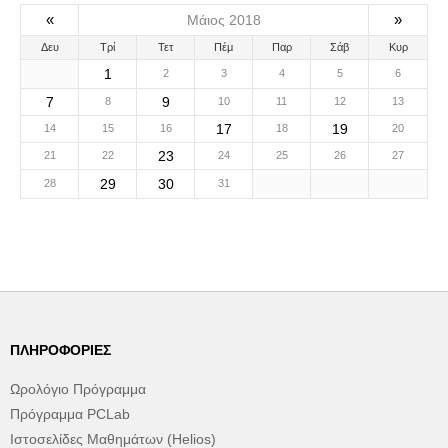
«
»
Μάιος 2018
Δευ
Τρί
Τετ
Πέμ
Παρ
Σάβ
Κυρ
1
2
3
4
5
6
7
9
8
10
11
12
13
17
19
14
15
16
18
20
23
21
22
24
25
26
27
29
30
28
31
ΠΛΗΡΟΦΟΡΊΕΣ
Ωρολόγιο Πρόγραμμα
Πρόγραμμα PCLab
Ιστοσελίδες Μαθημάτων (Helios)