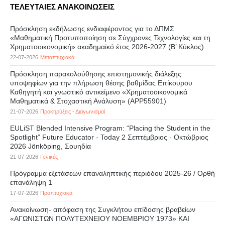
ΤΕΛΕΥΤΑΙΕΣ ΑΝΑΚΟΙΝΩΣΕΙΣ
Πρόσκληση εκδήλωσης ενδιαφέροντος για το ΔΠΜΣ
«Μαθηματική Προτυποποίηση σε Σύγχρονες Τεχνολογίες και τη
Χρηματοοικονομική» ακαδημαϊκό έτος 2026-2027 (B’ Kύκλος)
22-07-2026
Μεταπτυχιακά
Πρόσκληση παρακολούθησης επιστημονικής διάλεξης
υποψηφίων για την πλήρωση θέσης βαθμίδας Επίκουρου
Καθηγητή και γνωστικό αντικείμενο «Χρηματοοικονομικά
Μαθηματικά & Στοχαστική Ανάλυση» (APP55901)
21-07-2026
Προκηρύξεις - Διαγωνισμοί
EULiST Blended Intensive Program: “Placing the Student in the
Spotlight” Future Educator - Today 2 Σεπτέμβριος - Οκτώβριος
2026 Jönköping, Σουηδία
21-07-2026
Γενικές
Πρόγραμμα εξετάσεων επαναληπτικής περιόδου 2025-26 / Ορθή
επανάληψη 1
17-07-2026
Προπτυχιακά
Ανακοίνωση- απόφαση της Συγκλήτου επίδοσης βραβείων
«ΑΓΩΝΙΣΤΩΝ ΠΟΛΥΤΕΧΝΕΙΟΥ ΝΟΕΜΒΡΙΟΥ 1973» ΚΑΙ